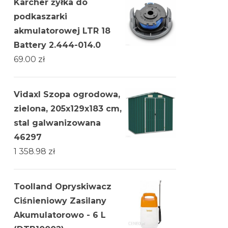
Karcher żyłka do
podkaszarki
akmulatorowej LTR 18
Battery 2.444-014.0
69.00
zł
Vidaxl Szopa ogrodowa,
zielona, 205x129x183 cm,
stal galwanizowana
46297
1 358.98
zł
Toolland Opryskiwacz
Ciśnieniowy Zasilany
Akumulatorowo - 6 L