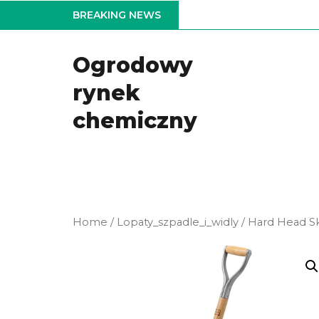
Skip
BREAKING NEWS
to
the
Ogrodowy
content
rynek
chemiczny
Home
/
Lopaty_szpadle_i_widly
/ Hard Head S