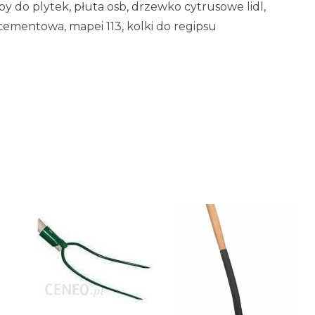
y do plytek, płuta osb, drzewko cytrusowe lidl,
 cementowa, mapei 113, kolki do regipsu