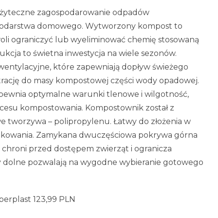
ożyteczne zagospodarowanie odpadów
ospodarstwa domowego. Wytworzony kompost to
oli ograniczyć lub wyeliminować chemię stosowaną
ukcja to świetna inwestycja na wiele sezonów.
wentylacyjne, które zapewniają dopływ świeżego
iltrację do masy kompostowej części wody opadowej.
ewnia optymalne warunki tlenowe i wilgotność,
cesu kompostowania. Kompostownik został z
e tworzywa – polipropylenu. Łatwy do złożenia w
ytkowania. Zamykana dwuczęściowa pokrywa górna
 chroni przed dostępem zwierząt i ogranicza
 dolne pozwalają na wygodne wybieranie gotowego
erplast 123,99 PLN