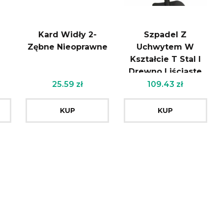
Kard Widły 2-
Szpadel Z
Zębne Nieoprawne
Uchwytem W
Kształcie T Stal I
Drewno Liściaste
25.59
zł
109.43
zł
KUP
KUP