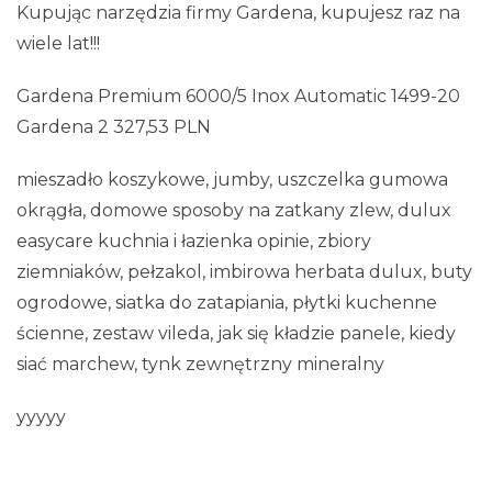
Kupując narzędzia firmy Gardena, kupujesz raz na
wiele lat!!!
Gardena Premium 6000/5 Inox Automatic 1499-20
Gardena 2 327,53 PLN
mieszadło koszykowe, jumby, uszczelka gumowa
okrągła, domowe sposoby na zatkany zlew, dulux
easycare kuchnia i łazienka opinie, zbiory
ziemniaków, pełzakol, imbirowa herbata dulux, buty
ogrodowe, siatka do zatapiania, płytki kuchenne
ścienne, zestaw vileda, jak się kładzie panele, kiedy
siać marchew, tynk zewnętrzny mineralny
yyyyy