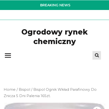
Skip
BREAKING NEWS
to
the
content
Ogrodowy rynek
chemiczny
Home
/
Bispol
/ Bispol Ognik Wkład Parafinowy Do
Znicza 5 Dni Palenia 16Szt.