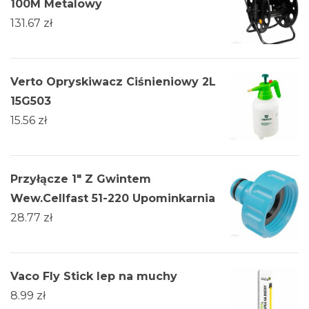
100M Metalowy
131.67
zł
Verto Opryskiwacz Ciśnieniowy 2L
15G503
15.56
zł
Przyłącze 1" Z Gwintem
Wew.Cellfast 51-220 Upominkarnia
28.77
zł
Vaco Fly Stick lep na muchy
8.99
zł