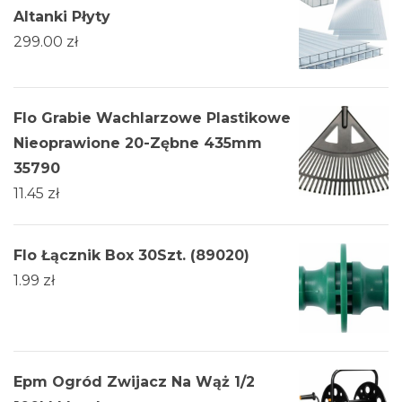
Altanki Płyty
299.00
zł
Flo Grabie Wachlarzowe Plastikowe
Nieoprawione 20-Zębne 435mm
35790
11.45
zł
Flo Łącznik Box 30Szt. (89020)
1.99
zł
Epm Ogród Zwijacz Na Wąż 1/2