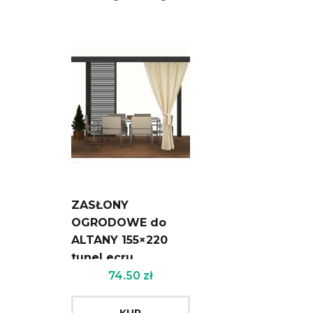
ZASŁONY
OGRODOWE do
ALTANY 155×220
tunel ecru
74.50
zł
KUP