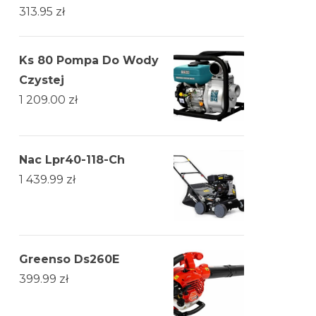
313.95
zł
Ks 80 Pompa Do Wody
Czystej
1 209.00
zł
Nac Lpr40-118-Ch
1 439.99
zł
Greenso Ds260E
399.99
zł