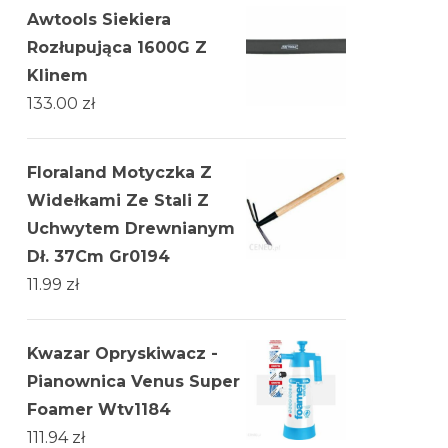
Awtools Siekiera
Rozłupująca 1600G Z
Klinem
133.00
zł
Floraland Motyczka Z
Widełkami Ze Stali Z
Uchwytem Drewnianym
Dł. 37Cm Gr0194
11.99
zł
Kwazar Opryskiwacz -
Pianownica Venus Super
Foamer Wtv1184
111.94
zł