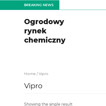
Skip
BREAKING NEWS
to
the
Ogrodowy
content
rynek
chemiczny
Home
/ Vipro
Vipro
Showing the single result