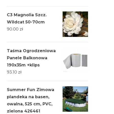
C3 Magnolia Szcz.
Wildcat 50-70cm
90.00
zł
Taśma Ogrodzeniowa
Panele Balkonowa
190x35m +klips
93.10
zł
Summer Fun Zimowa
plandeka na basen,
owalna, 525 cm, PVC,
zielona 426461