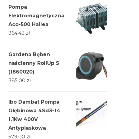
Pompa
Elektromagnetyczna
Aco-500 Hailea
964.43
zł
Gardena Bęben
naścienny RollUp S
(1860020)
385.00
zł
Ibo Dambat Pompa
Głębinowa 4Sd3-14
1,1Kw 400V
Antypiaskowa
579.00
zł