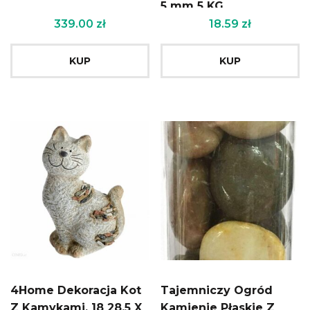
5 mm 5 KG
339.00
zł
18.59
zł
KUP
KUP
4Home Dekoracja Kot
Tajemniczy Ogród
Z Kamykami, 18 28,5 X
Kamienie Płaskie Z