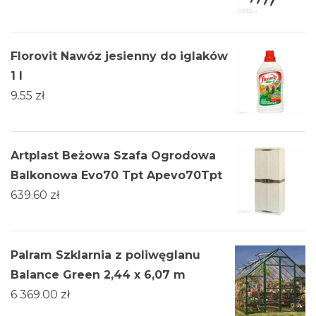
Florovit Nawóz jesienny do iglaków
1 l
9.55
zł
Artplast Beżowa Szafa Ogrodowa
Balkonowa Evo70 Tpt Apevo70Tpt
639.60
zł
Palram Szklarnia z poliwęglanu
Balance Green 2,44 x 6,07 m
6 369.00
zł