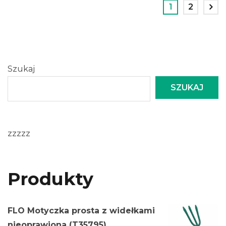
1
2
Szukaj
SZUKAJ
zzzzz
Produkty
FLO Motyczka prosta z widełkami
nieoprawiona (T35795)