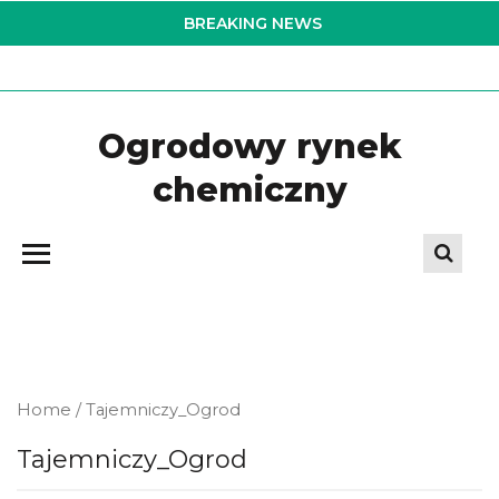
Skip
BREAKING NEWS
to
the
content
Ogrodowy rynek
chemiczny
Home
/ Tajemniczy_Ogrod
Tajemniczy_Ogrod