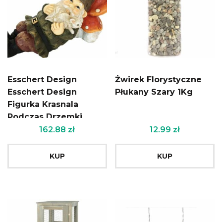
Esschert Design
Żwirek Florystyczne
Esschert Design
Płukany Szary 1Kg
Figurka Krasnala
Podczas Drzemki
14X29,4X19,8 Cm
162.88
zł
12.99
zł
KUP
KUP