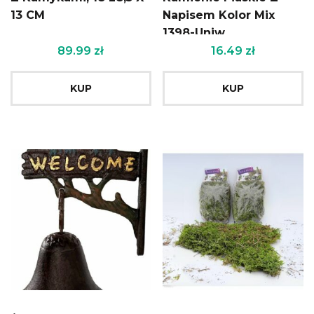
13 CM
Napisem Kolor Mix
1398-Uniw
89.99
zł
16.49
zł
KUP
KUP