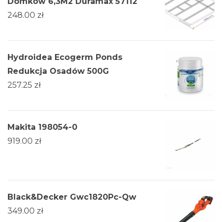
Domków 6,3M2 Duramax 57112
248.00
zł
Hydroidea Ecogerm Ponds
Redukcja Osadów 500G
257.25
zł
Makita 198054-0
919.00
zł
Black&Decker Gwc1820Pc-Qw
349.00
zł