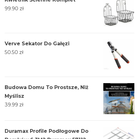
99.90
zł
Verve Sekator Do Gałęzi
50.50
zł
Budowa Domu To Prostsze, Niż
Myślisz
39.99
zł
Duramax Profile Podłogowe Do