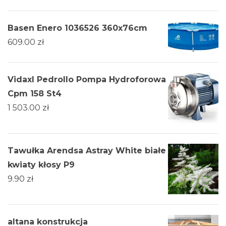
Basen Enero 1036526 360x76cm
609.00
zł
Vidaxl Pedrollo Pompa Hydroforowa
Cpm 158 St4
1 503.00
zł
Tawułka Arendsa Astray White białe
kwiaty kłosy P9
9.90
zł
altana konstrukcja