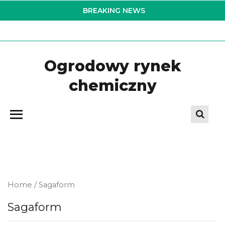
Skip
BREAKING NEWS
to
the
content
Ogrodowy rynek
chemiczny
Home
/ Sagaform
Sagaform