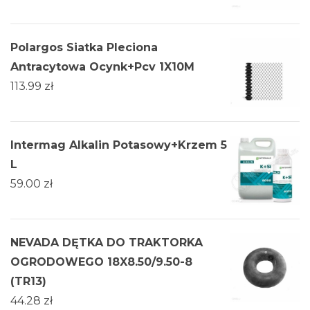
Polargos Siatka Pleciona
Antracytowa Ocynk+Pcv 1X10M
113.99
zł
Intermag Alkalin Potasowy+Krzem 5
L
59.00
zł
NEVADA DĘTKA DO TRAKTORKA
OGRODOWEGO 18X8.50/9.50-8
(TR13)
44.28
zł