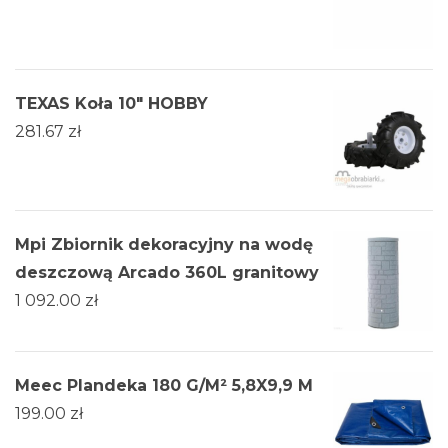
TEXAS Koła 10" HOBBY
281.67
zł
Mpi Zbiornik dekoracyjny na wodę
deszczową Arcado 360L granitowy
1 092.00
zł
Meec Plandeka 180 G/M² 5,8X9,9 M
199.00
zł