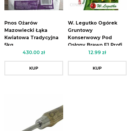
Pnos Ożarów
W. Legutko Ogórek
Mazowiecki Łąka
Gruntowy
Kwiatowa Tradycyjna
Konserwowy Pod
5kg
Osłony Brawo F1 Profi
5903837449439
430.00
zł
12.99
zł
KUP
KUP