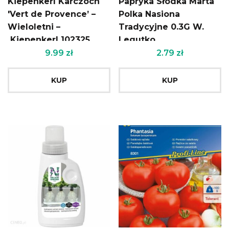
Kiepenkerl Karczoch
Papryka Słodka Marta
'Vert de Provence’ –
Polka Nasiona
Wieloletni –
Tradycyjne 0.3G W.
Kiepenkerl 102325
Legutko
9.99
zł
2.79
zł
KUP
KUP