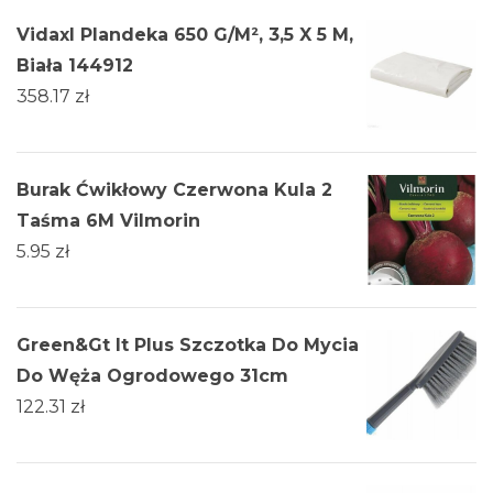
Vidaxl Plandeka 650 G/M², 3,5 X 5 M,
Biała 144912
358.17
zł
Burak Ćwikłowy Czerwona Kula 2
Taśma 6M Vilmorin
5.95
zł
Green&Gt It Plus Szczotka Do Mycia
Do Węża Ogrodowego 31cm
122.31
zł