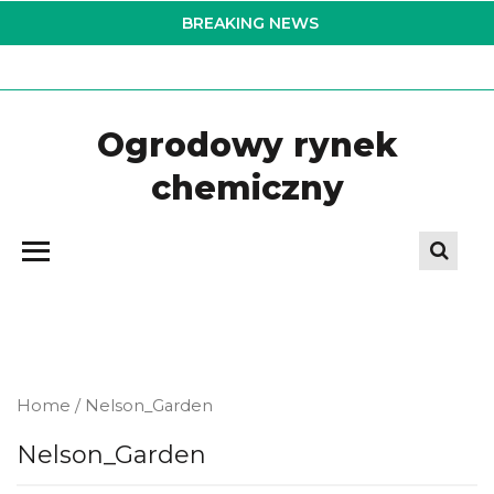
Skip
BREAKING NEWS
to
the
content
Ogrodowy rynek
chemiczny
Home
/ Nelson_Garden
Nelson_Garden