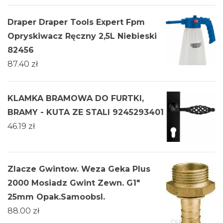
Draper Draper Tools Expert Fpm
Opryskiwacz Ręczny 2,5L Niebieski
82456
87.40
zł
KLAMKA BRAMOWA DO FURTKI,
BRAMY - KUTA ZE STALI 9245293401
46.19
zł
Zlacze Gwintow. Weza Geka Plus
2000 Mosiadz Gwint Zewn. G1"
25mm Opak.Samoobsl.
88.00
zł