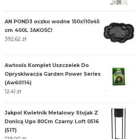
AN POND3 oczko wodne 150x110x45
cm 400L JAKOŚĆ!
392.62
zł
Awtools Komplet Uszczelek Do
Opryskiwacza Garden Power Series
(Aw60114)
12.41
zł
Jakpol Kwietnik Metalowy Stojak Z
Donicą Ugo 80Cm Czarny Loft 0516
(517)
179.00
zł