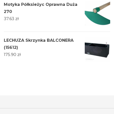
Motyka Półksieżyc Oprawna Duża
270
37.63
zł
LECHUZA Skrzynka BALCONERA
(15612)
175.90
zł