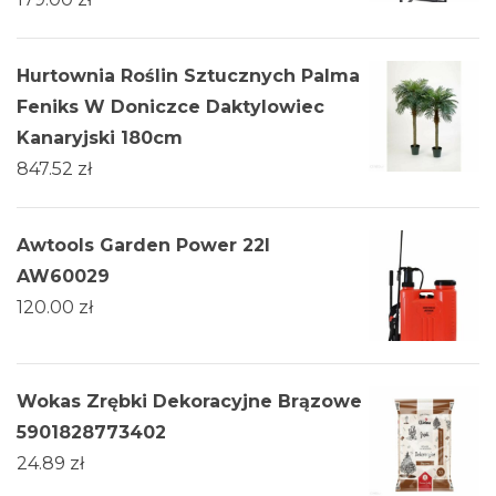
Hurtownia Roślin Sztucznych Palma
Feniks W Doniczce Daktylowiec
Kanaryjski 180cm
847.52
zł
Awtools Garden Power 22l
AW60029
120.00
zł
Wokas Zrębki Dekoracyjne Brązowe
5901828773402
24.89
zł