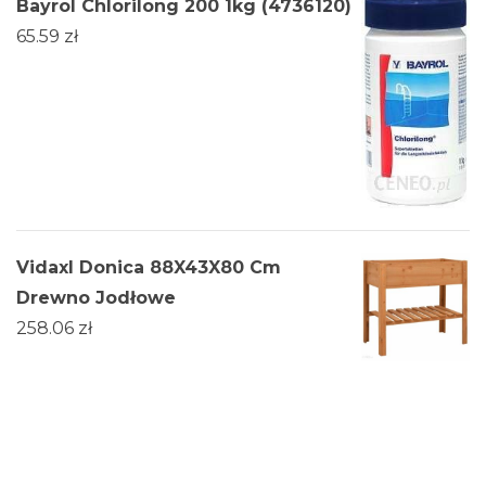
Bayrol Chlorilong 200 1kg (4736120)
65.59
zł
Vidaxl Donica 88X43X80 Cm
Drewno Jodłowe
258.06
zł