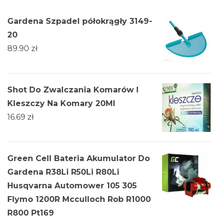
Gardena Szpadel półokrągły 3149-
20
89.90
zł
Shot Do Zwalczania Komarów I
Kleszczy Na Komary 20Ml
16.69
zł
Green Cell Bateria Akumulator Do
Gardena R38Li R50Li R80Li
Husqvarna Automower 105 305
Flymo 1200R Mcculloch Rob R1000
R800 Pt169