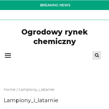
Skip
BREAKING NEWS
to
the
content
Ogrodowy rynek
chemiczny
Home
/ Lampiony_i_latarnie
Lampiony_i_latarnie