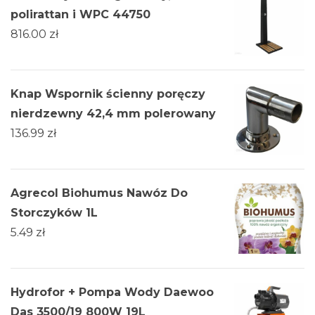
polirattan i WPC 44750
816.00
zł
Knap Wspornik ścienny poręczy
nierdzewny 42,4 mm polerowany
136.99
zł
Agrecol Biohumus Nawóz Do
Storczyków 1L
5.49
zł
Hydrofor + Pompa Wody Daewoo
Das 3500/19 800W 19L