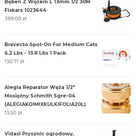
Bęben Z Wężem L 13mm 1/2 30M
Fiskars 1023644
399.00
zł
Bravecto Spot-On For Medium Cats
6.2 Lbs - 13.8 Lbs 1 Pack
130.71
zł
Alegia Reparator Węża 1/2"
Mosiężny Schmith Sgre-04
(ALEGIAKOIMIXKULKIFOLIA20L)
13.50
zł
Vidaxl Prysznic ogrodowy,