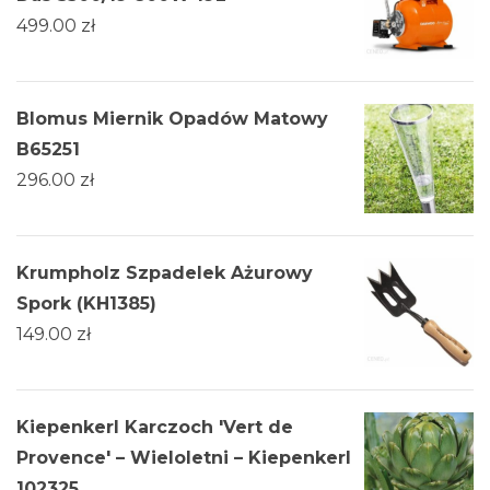
499.00
zł
Blomus Miernik Opadów Matowy
B65251
296.00
zł
Krumpholz Szpadelek Ażurowy
Spork (KH1385)
149.00
zł
Kiepenkerl Karczoch 'Vert de
Provence' – Wieloletni – Kiepenkerl
102325