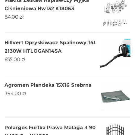
Makita Zestaw Naprawczy Myjka
Ciśnieniowa Hw132 K18063
84.00
zł
Hillvert Opryskiwacz Spalinowy 14L
2130W HTLOGAN14SA
655.00
zł
Agromen Plandeka 15X16 Srebrna
394.00
zł
Polargos Furtka Prawa Malaga 3 90