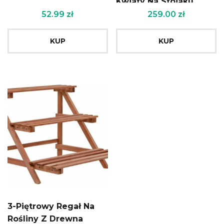
Kwiaty Na Stojaku
Czarno- Złoty Affek
52.99
zł
259.00
zł
Design
KUP
KUP
3-Piętrowy Regał Na
Rośliny Z Drewna