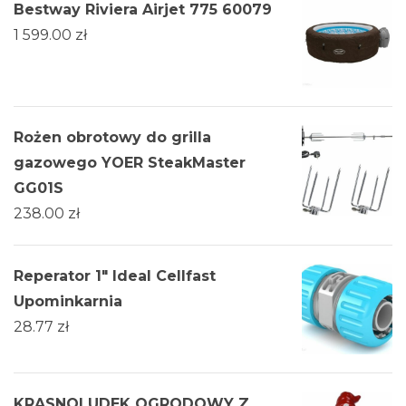
Bestway Riviera Airjet 775 60079
1 599.00
zł
Rożen obrotowy do grilla
gazowego YOER SteakMaster
GG01S
238.00
zł
Reperator 1" Ideal Cellfast
Upominkarnia
28.77
zł
KRASNOLUDEK OGRODOWY Z