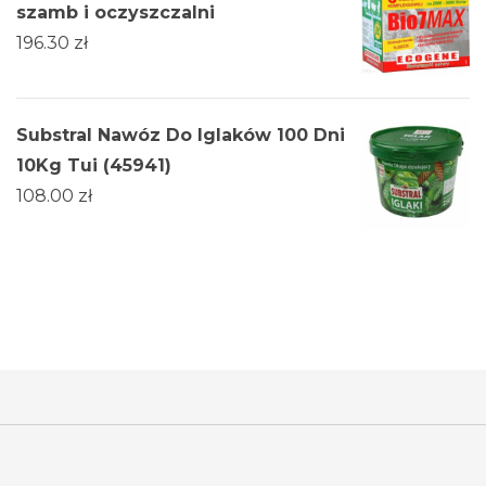
szamb i oczyszczalni
196.30
zł
Substral Nawóz Do Iglaków 100 Dni
10Kg Tui (45941)
108.00
zł