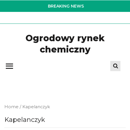
Skip
BREAKING NEWS
to
the
content
Ogrodowy rynek
chemiczny
Home
/ Kapelanczyk
Kapelanczyk