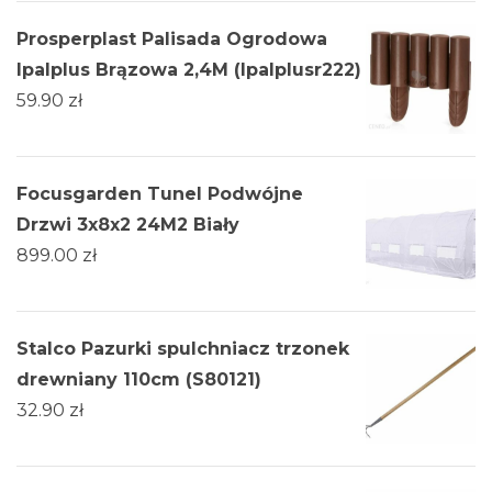
Prosperplast Palisada Ogrodowa
Ipalplus Brązowa 2,4M (Ipalplusr222)
59.90
zł
Focusgarden Tunel Podwójne
Drzwi 3x8x2 24M2 Biały
899.00
zł
Stalco Pazurki spulchniacz trzonek
drewniany 110cm (S80121)
32.90
zł