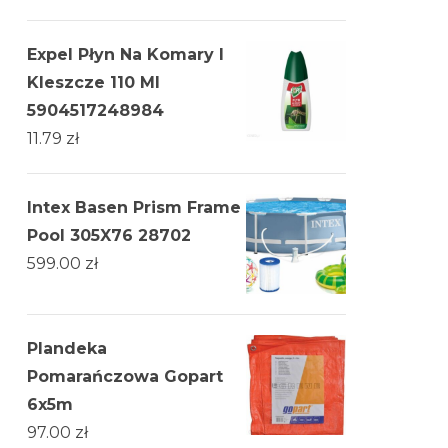
Expel Płyn Na Komary I
Kleszcze 110 Ml
5904517248984
11.79
zł
Intex Basen Prism Frame
Pool 305X76 28702
599.00
zł
Plandeka
Pomarańczowa Gopart
6x5m
97.00
zł