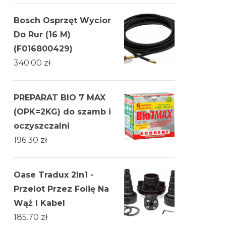
Bosch Osprzęt Wycior
Do Rur (16 M)
(F016800429)
340.00
zł
PREPARAT BIO 7 MAX
(OPK=2KG) do szamb i
oczyszczalni
196.30
zł
Oase Tradux 2In1 -
Przelot Przez Folię Na
Wąż I Kabel
185.70
zł