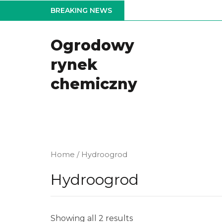
Skip
BREAKING NEWS
to
the
Ogrodowy
content
rynek
chemiczny
Home
/ Hydroogrod
Hydroogrod
Showing all 2 results