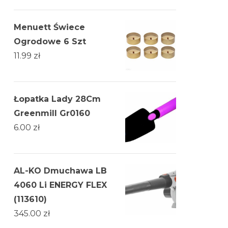
Menuett Świece
Ogrodowe 6 Szt
11.99
zł
Łopatka Lady 28Cm
Greenmill Gr0160
6.00
zł
AL-KO Dmuchawa LB
4060 Li ENERGY FLEX
(113610)
345.00
zł