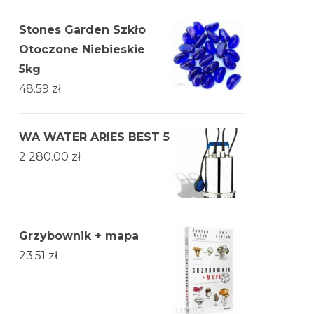
Stones Garden Szkło
Otoczone Niebieskie
5kg
48.59
zł
WA WATER ARIES BEST 5
2 280.00
zł
Grzybownik + mapa
23.51
zł