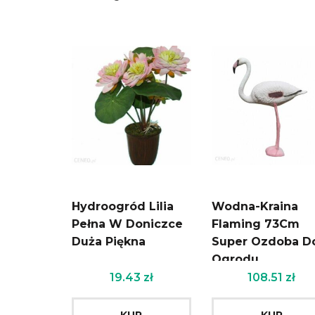
Hydroogród Lilia
Wodna-Kraina
Pełna W Doniczce
Flaming 73Cm
Duża Piękna
Super Ozdoba D
Ogrodu
19.43
zł
108.51
zł
KUP
KUP