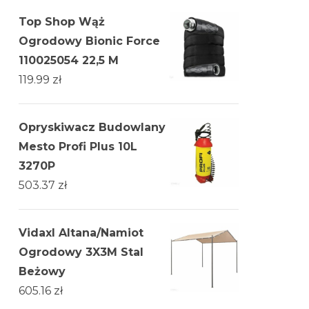
Top Shop Wąż
Ogrodowy Bionic Force
110025054 22,5 M
119.99
zł
Opryskiwacz Budowlany
Mesto Profi Plus 10L
3270P
503.37
zł
Vidaxl Altana/Namiot
Ogrodowy 3X3M Stal
Beżowy
605.16
zł