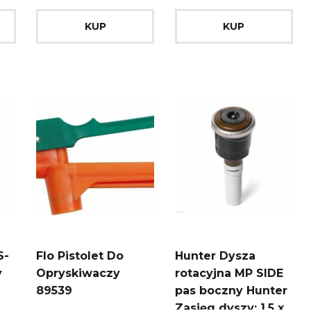
KUP
KUP
S-
Flo Pistolet Do
Hunter Dysza
y
Opryskiwaczy
rotacyjna MP SIDE
89539
pas boczny Hunter
Zasięg dyszy: 1,5 x