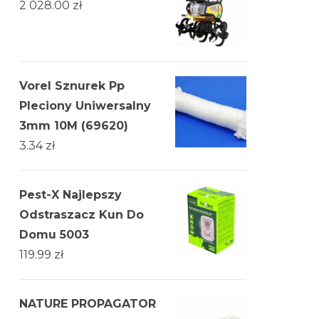
2 028.00
zł
Vorel Sznurek Pp
Pleciony Uniwersalny
3mm 10M (69620)
3.34
zł
Pest-X Najlepszy
Odstraszacz Kun Do
Domu 5003
119.99
zł
NATURE PROPAGATOR