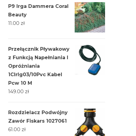
P9 Irga Dammera Coral
Beauty
11.00
zł
Przełącznik Pływakowy
z Funkcją Napełniania I
Opróżniania
→
1Clrlg03/10Pvc Kabel
Pcw 10 M
149.00
zł
Rozdzielacz Podwójny
Zawór Fiskars 1027061
61.00
zł