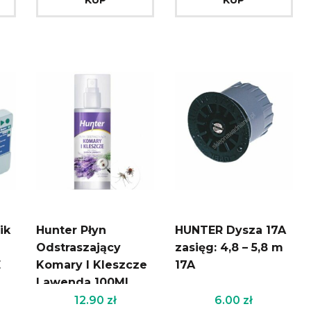
ik
Hunter Płyn
HUNTER Dysza 17A
Odstraszający
zasięg: 4,8 – 5,8 m
E
Komary I Kleszcze
17A
Lawenda 100Ml
12.90
zł
6.00
zł