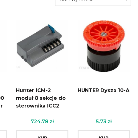
Hunter ICM-2
HUNTER Dysza 10-A
00
moduł 8 sekcje do
er
sterownika ICC2
724.78
zł
5.73
zł
KUP
KUP