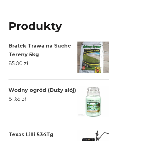
Produkty
Bratek Trawa na Suche
Tereny 5kg
85.00
zł
Wodny ogród (Duży słój)
81.65
zł
Texas Lilli 534Tg