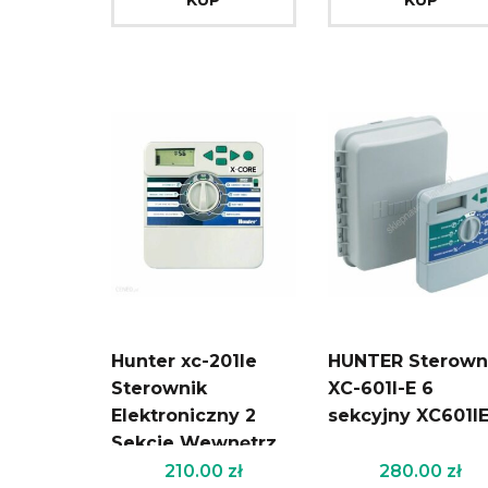
Hunter xc-201Ie
HUNTER Sterown
Sterownik
XC-601I-E 6
Elektroniczny 2
sekcyjny XC601I
Sekcje Wewnętrz
210.00
zł
280.00
zł