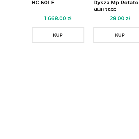
HC 601 E
Dysza Mp Rotato
NHU2555
1 668.00
zł
28.00
zł
KUP
KUP