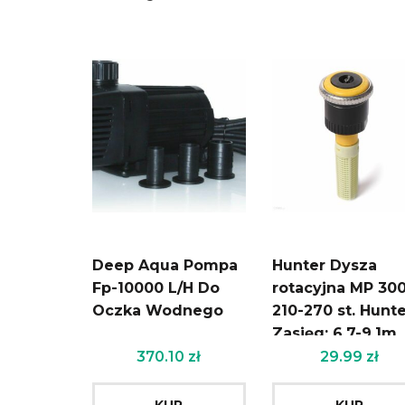
Deep Aqua Pompa
Hunter Dysza
Fp-10000 L/H Do
rotacyjna MP 30
Oczka Wodnego
210-270 st. Hunt
Zasięg: 6,7-9,1m
370.10
zł
29.99
zł
KUP
KUP