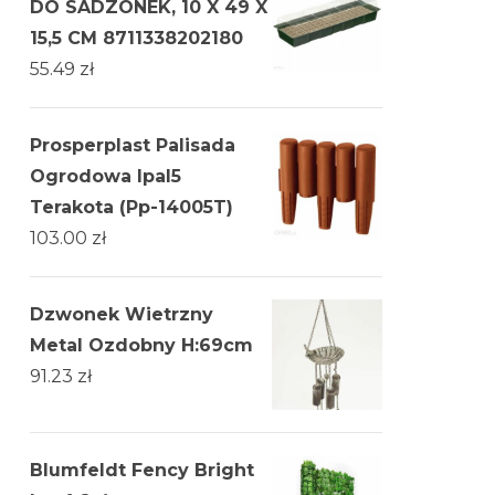
DO SADZONEK, 10 X 49 X
15,5 CM 8711338202180
55.49
zł
Prosperplast Palisada
Ogrodowa Ipal5
Terakota (Pp-14005T)
103.00
zł
Dzwonek Wietrzny
Metal Ozdobny H:69cm
91.23
zł
Blumfeldt Fency Bright