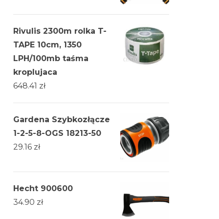
Rivulis 2300m rolka T-
TAPE 10cm, 1350
LPH/100mb taśma
kroplujaca
648.41
zł
Gardena Szybkozłącze
1-2-5-8-OGS 18213-50
29.16
zł
Hecht 900600
34.90
zł