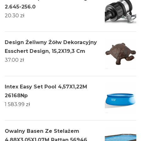
2.645-256.0
20.30
zł
Design Żeliwny Żółw Dekoracyjny
Esschert Design, 15,2X19,3 Cm
37.00
zł
Intex Easy Set Pool 4,57X1,22M
26168Np
1 583.99
zł
Owalny Basen Ze Stelażem
4.88X3.05X1.07M Rattan 56946