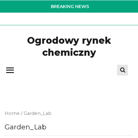
Skip
BREAKING NEWS
to
the
content
Ogrodowy rynek
chemiczny
Home
/ Garden_Lab
Garden_Lab