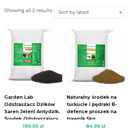
Showing all 2 results
Garden Lab
Naturalny środek na
Odstraszacz Dzików
turkucie i pędraki B-
Saren Jeleni Antydzik.
defence proszek na
Środek Odstraszający
trawnik 5kg
Zwierzynę Leśną 20kg
199.00
zł
84.99
zł