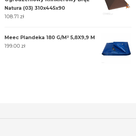
Natura (03) 310x445x90
108.71
zł
Meec Plandeka 180 G/M² 5,8X9,9 M
199.00
zł