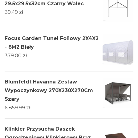
29.5x29.5x32cm Czarny Walec
39.49
zł
Focus Garden Tunel Foliowy 2X4X2
- 8M2 Biały
379.00
zł
Blumfeldt Havanna Zestaw
Wypoczynkowy 270X230X270Cm
Szary
6 859.99
zł
Klinkier Przysucha Daszek
Ogrodzeniowy Klinkierowy Brąz