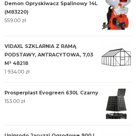
Demon Opryskiwacz Spalinowy 14L
(M83220)
559.00
zł
VIDAXL SZKLARNIA Z RAMĄ
PODSTAWY, ANTRACYTOWA, 7,03
M³ 48218
1 934.00
zł
Prosperplast Evogreen 630L Czarny
153.00
zł
Uniprodo Jacuzzi Ogrodowe 900 L