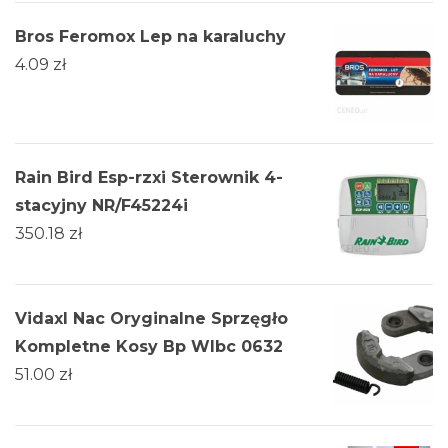
Bros Feromox Lep na karaluchy
4.09
zł
Rain Bird Esp-rzxi Sterownik 4-
stacyjny NR/F45224i
350.18
zł
Vidaxl Nac Oryginalne Sprzęgło
Kompletne Kosy Bp Wlbc 0632
51.00
zł