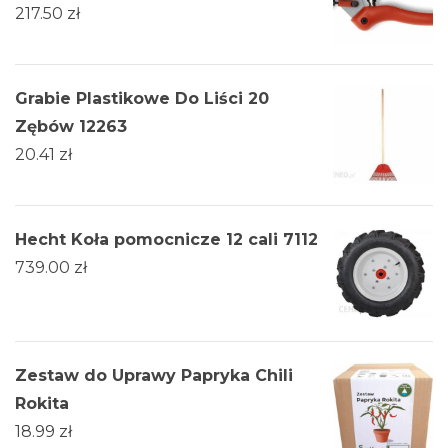
217.50
zł
Grabie Plastikowe Do Liści 20
Zębów 12263
20.41
zł
Hecht Koła pomocnicze 12 cali 7112
739.00
zł
Zestaw do Uprawy Papryka Chili
Rokita
18.99
zł