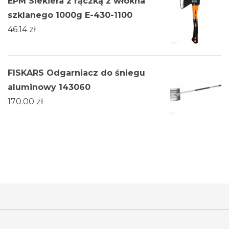
EPM Siekiera z rączką z włókna
szklanego 1000g E-430-1100
46.14
zł
FISKARS Odgarniacz do śniegu
aluminowy 143060
170.00
zł