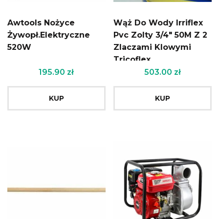
Awtools Nożyce
Wąż Do Wody Irriflex
Żywopł.Elektryczne
Pvc Zolty 3/4″ 50M Z 2
520W
Zlaczami Klowymi
Tricoflex
195.90
zł
503.00
zł
KUP
KUP