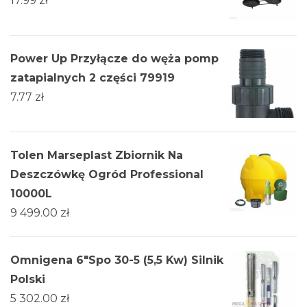
17.99
zł
Power Up Przyłącze do węża pomp
zatapialnych 2 części 79919
7.77
zł
Tolen Marseplast Zbiornik Na
Deszczówkę Ogród Professional
10000L
9 499.00
zł
Omnigena 6"Spo 30-5 (5,5 Kw) Silnik
Polski
5 302.00
zł