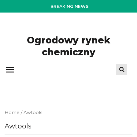
Skip
BREAKING NEWS
to
the
content
Ogrodowy rynek
chemiczny
Home
/ Awtools
Awtools