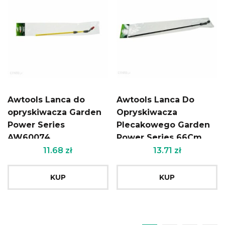
Awtools Lanca do
Awtools Lanca Do
opryskiwacza Garden
Opryskiwacza
Power Series
Plecakowego Garden
AW60074
Power Series 66Cm
(Aw60138)
11.68
zł
13.71
zł
KUP
KUP