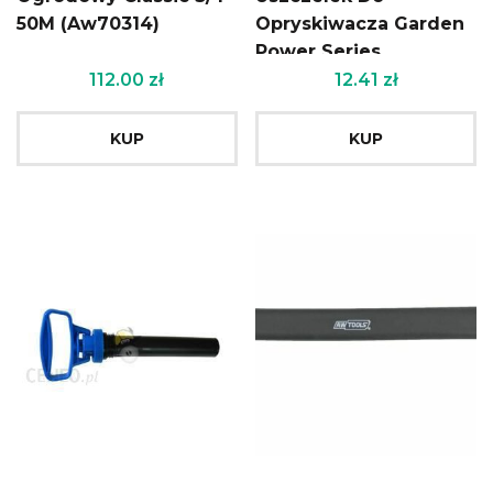
50M (Aw70314)
Opryskiwacza Garden
Power Series
(Aw60084)
112.00
zł
12.41
zł
KUP
KUP