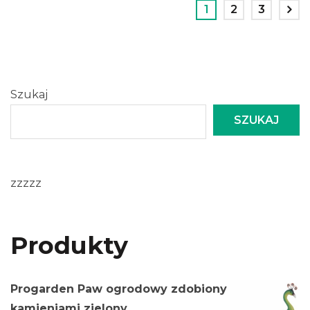
1
2
3
Szukaj
SZUKAJ
zzzzz
Produkty
Progarden Paw ogrodowy zdobiony
kamieniami zielony