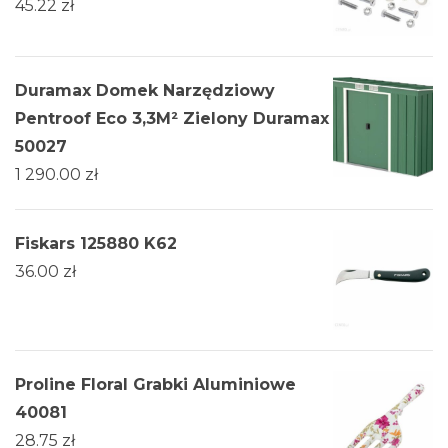
45.22
zł
Duramax Domek Narzędziowy
Pentroof Eco 3,3M² Zielony Duramax
50027
1 290.00
zł
Fiskars 125880 K62
36.00
zł
Proline Floral Grabki Aluminiowe
40081
28.75
zł